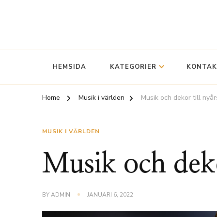
Musik i världen, historia och svenska popartister
anotherlife.se
HEMSIDA
KATEGORIER
KONTAK
Home
Musik i världen
Musik och dekor till nyå
MUSIK I VÄRLDEN
Musik och deko
BY
ADMIN
JANUARI 6, 2022