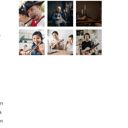
e
en
a
an