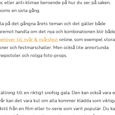
x, eller anti-klimax beroende på hur du ser på saken,
koms en sista gång.
ela på det gångna årets teman och det gäller både
däremot handla om det nya och kombinationen blir båd
behöver till nyår & nyårsfest
online, som exempel stora
anoner och festmarschaller. Men också lite annorlunda
epistoler och roliga foto-props.
tällning till en riktigt snofsig gala. Den kan också vara 
 nyår kan det vara kul om alla kommer klädda som viktig
stil från en film eller tv-serie som varit populär. Du k