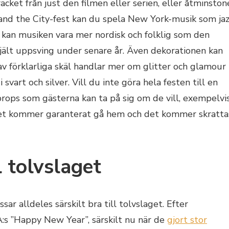
cket från just den filmen eller serien, eller åtminston
and the City-fest kan du spela New York-musik som ja
t kan musiken vara mer nordisk och folklig som den
jält uppsving under senare år. Även dekorationen kan
v förklarliga skäl handlar mer om glitter och glamour
svart och silver. Vill du inte göra hela festen till en
props som gästerna kan ta på sig om de vill, exempelvi
 Det kommer garanterat gå hem och det kommer skratta
l tolvslaget
ssar alldeles särskilt bra till tolvslaget. Efter
:s ”Happy New Year”, särskilt nu när de
gjort stor