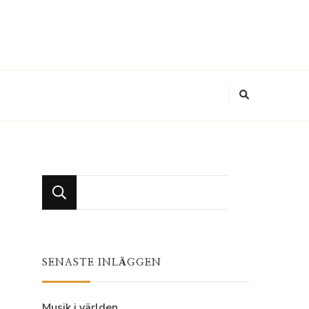
Looking
for
Something?
SENASTE INLÄGGEN
Musik i världen