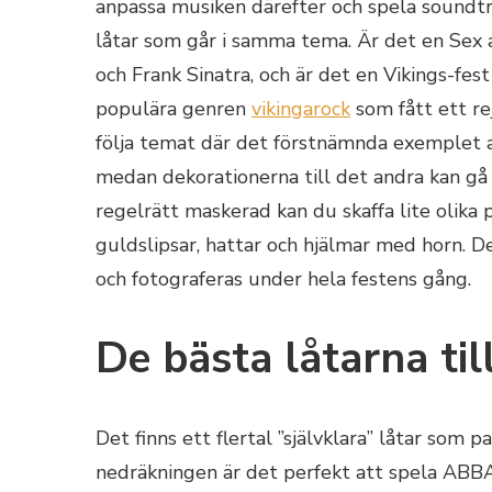
anpassa musiken därefter och spela soundtra
låtar som går i samma tema. Är det en Sex 
och Frank Sinatra, och är det en Vikings-fes
populära genren
vikingarock
som fått ett re
följa temat där det förstnämnda exemplet a
medan dekorationerna till det andra kan gå i 
regelrätt maskerad kan du skaffa lite olika 
guldslipsar, hattar och hjälmar med horn.
och fotograferas under hela festens gång.
De bästa låtarna til
Det finns ett flertal ”självklara” låtar som pa
nedräkningen är det perfekt att spela ABBA